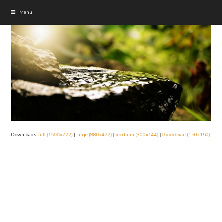
Menu
Downloads
:
full (1500x722)
|
large (980x472)
|
medium (300x144)
|
thumbnail (150x150)