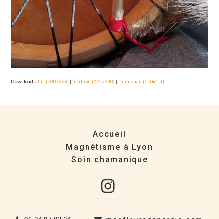
Downloads
:
full (500x666)
|
medium (225x300)
|
thumbnail (150x150)
Accueil
Magnétisme à Lyon
Soin chamanique
Instagra