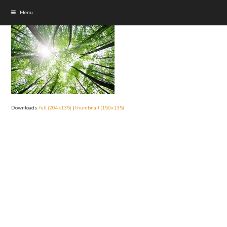
Menu
Downloads
:
full (204x135)
|
thumbnail (150x135)