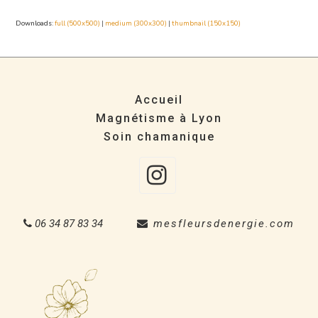
Downloads
:
full (500x500)
|
medium (300x300)
|
thumbnail (150x150)
Accueil
Magnétisme à Lyon
Soin chamanique
Instagra
06 34 87 83 34
mesfleursdenergie.com