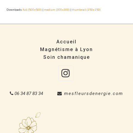
Downloads
:
full (500x500)
|
medium (300x300)
|
thumbnail (150x150)
Accueil
Magnétisme à Lyon
Soin chamanique
Instagra
06 34 87 83 34
mesfleursdenergie.com