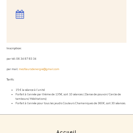
Inscription:
par tél: 06 34 87 83 34
par mail:
mesfleursdenergie@gmail.com
Tarifs:
15 € la séance à l’unité
Forfait à l’année par thème de 135€, soit 10 séances ( Danse de pouvoir/ Cercle de
tambours/ Méditations)
Forfait à l’année pour tous les jeudis
Couleurs Chamaniques
de 360€, soit 30 séances.
Accueil