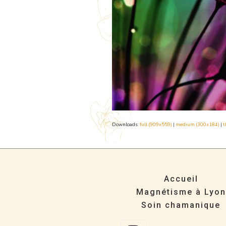
Downloads
:
full (909x559)
|
medium (300x184)
|
t
Accueil
Magnétisme à Lyon
Soin chamanique