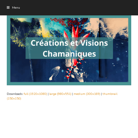
Menu
Downloads
:
full (1920x1080)
|
large (980x551)
|
medium (300x169)
|
thumbnail
(150x150)