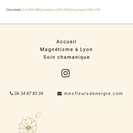
Downloads
:
full (500x500)
|
medium (300x300)
|
thumbnail (150x150)
Accueil
Magnétisme à Lyon
Soin chamanique
Instagra
06 34 87 83 34
mesfleursdenergie.com