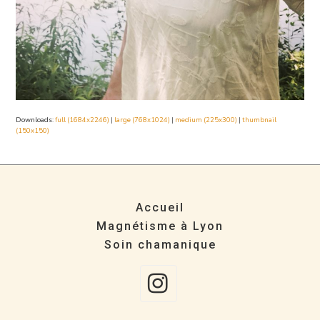
Downloads
:
full (1684x2246)
|
large (768x1024)
|
medium (225x300)
|
thumbnail
(150x150)
Accueil
Magnétisme à Lyon
Soin chamanique
Instagra