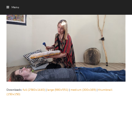
Menu
Downloads
:
full (2560x1440)
|
large (980x551)
|
medium (300x169)
|
thumbnail
(150x150)