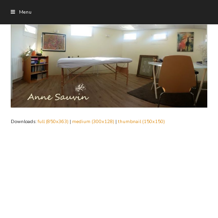
Menu
Downloads
:
full (850x363)
|
medium (300x128)
|
thumbnail (150x150)