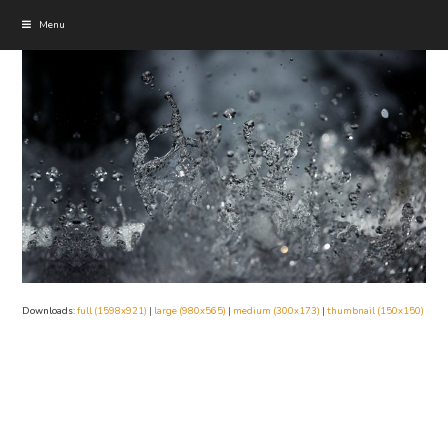
Menu
Downloads
:
full (1598x921)
|
large (980x565)
|
medium (300x173)
|
thumbnail (150x150)