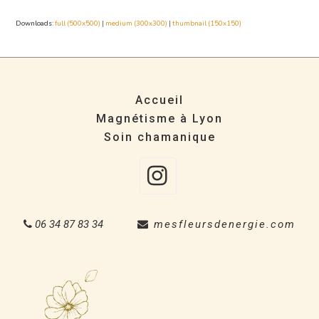
Downloads
:
full (500x500)
|
medium (300x300)
|
thumbnail (150x150)
Accueil
Magnétisme à Lyon
Soin chamanique
Instagra
06 34 87 83 34
mesfleursdenergie.com