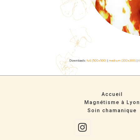
Downloads
:
full (500x500)
|
medium (300x300)
|
t
Accueil
Magnétisme à Lyon
Soin chamanique
Instag