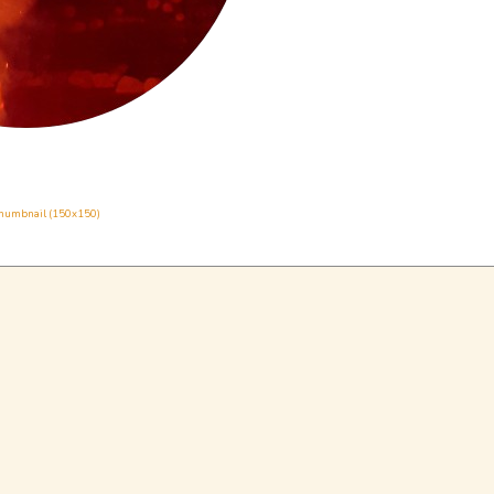
humbnail (150x150)
ram